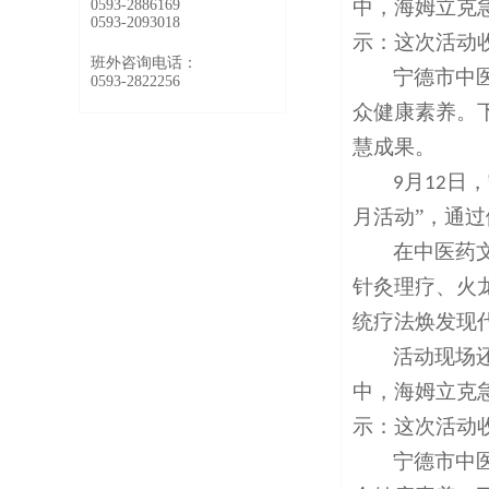
中，海姆立克
0593-2886169
0593-2093018
示：这次活动
班外咨询电话：
宁德市中
0593-2822256
众健康素养。
慧成果。
月
日，
9
12
月活动”，通
在中医药
针灸理疗、火
统疗法焕发现
活动现场
中，海姆立克
示：这次活动
宁德市中